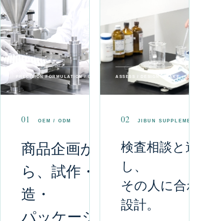
PRECISION FORMULATION / OEM・ODM
ASSESS / DESIGN / MAKE — JIBUN SUP
01
02
OEM / ODM
JIBUN SUPPLEMENT
検査相談と連携
商品企画か
し、
ら、試作・製
その人に合わせ
造・
設計。
パッケージま