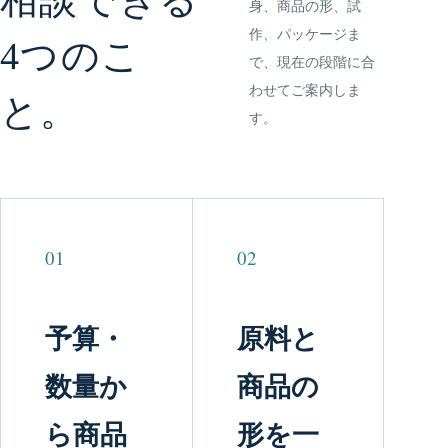
相談できる
身、商品の形、試
作、パッケージま
4つのこ
で、現在の段階に合
わせてご案内しま
と。
す。
01
02
予算・
原料と
数量か
商品の
ら商品
形を一