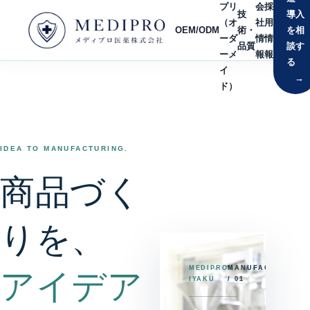
プリ
会
採
技
導入
（オ
社
用
OEM/ODM
術・
を相
ーダ
情
情
品質
談す
ーメ
報
報
る
イ
→
ド）
IDEA TO MANUFACTURING.
商品づく
りを、
MEDIPRO
MANUFACTURING
アイデア
IYAKU
/ 01