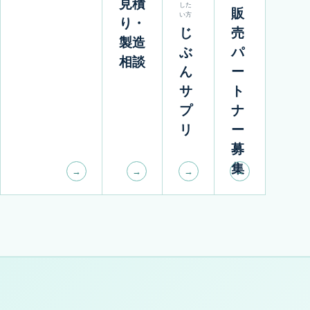
見積
した
販
い方
り・
じ
売
製造
ぶ
パ
相談
ん
ー
サ
ト
プ
ナ
リ
ー
募
集
→
→
→
→