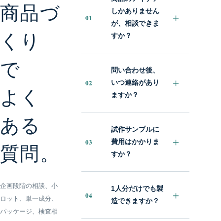
商品づ
しかありません
＋
01
が、相談できま
くり
すか？
で
問い合わせ後、
＋
02
いつ連絡があり
よく
ますか？
ある
試作サンプルに
＋
03
費用はかかりま
質問。
すか？
企画段階の相談、小
1人分だけでも製
＋
04
ロット、単一成分、
造できますか？
パッケージ、検査相