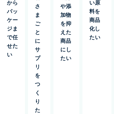
から
い原
さ
や添
パッ
料を
ま
加物
ケー
商品
ご
を抑
ジま
化し
と
えた
で任
たい
に
商品
せた
サ
にし
い
プ
たい
リ
を
つ
く
り
た