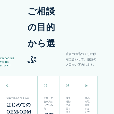
ご相談
の目的
から選
現在の商品づくりの段
ぶ
CHOOSE
階に合わせて、最短の
YOUR
入口をご案内します。
START
01
02
03
04
初めて商品をつくる方
仕様・配
検査
商品
合が決ま
連動
を取
はじめての
っている
の商
り扱
方
品を
いた
OEM/ODM
導入
い方