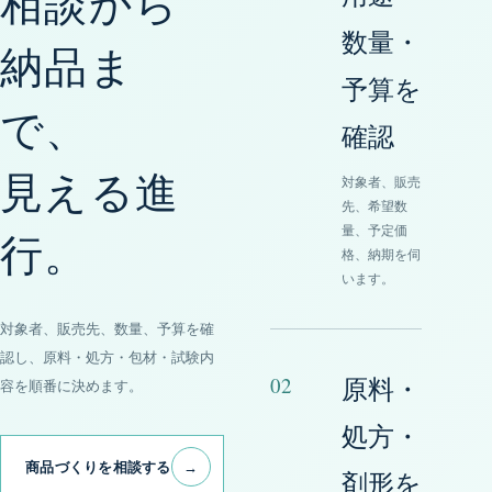
相談から
数量・
納品ま
予算を
で、
確認
見える進
対象者、販売
先、希望数
量、予定価
行。
格、納期を伺
います。
対象者、販売先、数量、予算を確
認し、原料・処方・包材・試験内
02
原料・
容を順番に決めます。
処方・
商品づくりを相談する
→
剤形を