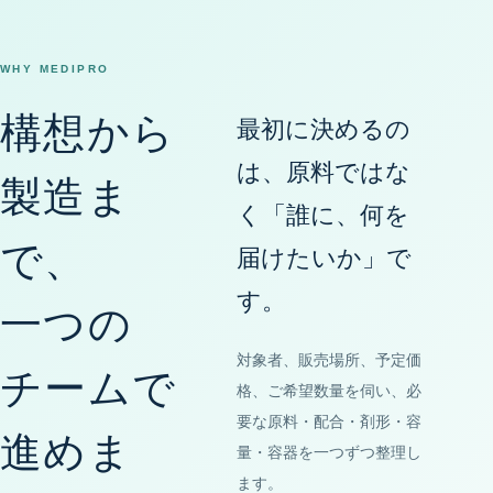
WHY MEDIPRO
構想から
最初に決めるの
は、原料ではな
製造ま
く「誰に、何を
で、
届けたいか」で
す。
一つの
対象者、販売場所、予定価
チームで
格、ご希望数量を伺い、必
要な原料・配合・剤形・容
進めま
量・容器を一つずつ整理し
ます。