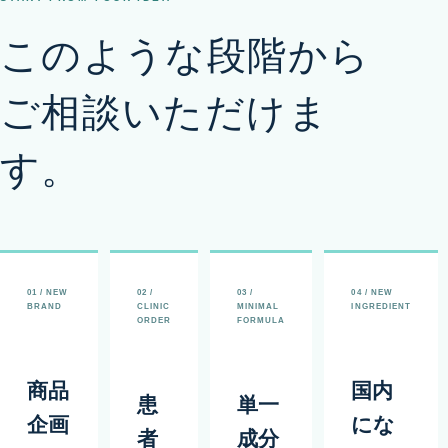
このような段階から
ご相談いただけま
す。
01
/
NEW
02
/
03
/
04
/
NEW
BRAND
CLINIC
MINIMAL
INGREDIENT
ORDER
FORMULA
商品
国内
患
単一
企画
にな
者
成分