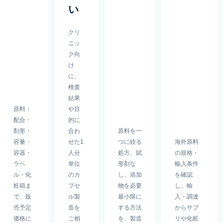
い
クリ
ニッ
ク向
け
に、
検査
結果
原料・
や目
配合・
的に
剤形・
合わ
原料を一
容量・
せた1
つに絞る
海外原料
容器・
人分
処方、賦
の規格・
ラベ
単位
形剤な
輸入条件
ル・化
のカ
し、添加
を確認
粧箱ま
プセ
物を必要
し、輸
で、販
ル製
最小限に
入・調達
売予定
造を
する方法
からサプ
価格に
ご相
を、製造
リや化粧