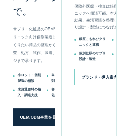
保険外医療・検査は銀座こもれび
で。
ニックへ相談可能。本人の目的や
結果、生活習慣を整理し、個別の
リ設計・製造につなげます。
サプリ・化粧品のOEM/ODMとク
リニック向け個別製造に対応。つ
銀座こもれびクリ
保険外医療
くりたい商品の整理から、原料調
ニックと連携
の相談
査、処方、試作、製造、パッケー
個別仕様のサプリ
法人向け取
設計・製造
導入相談
ジまで承ります。
小ロット・個別
単一成分・賦形
ブランド・導入案内を見る
製造の相談
剤なしを検討
未流通原料の輸
容器・ラベル・
入・調達支援
化粧箱デザイン
OEM/ODM事業を見る
→