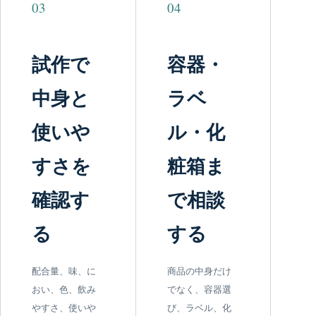
03
04
試作で
容器・
中身と
ラベ
使いや
ル・化
すさを
粧箱ま
確認す
で相談
る
する
配合量、味、に
商品の中身だけ
おい、色、飲み
でなく、容器選
やすさ、使いや
び、ラベル、化