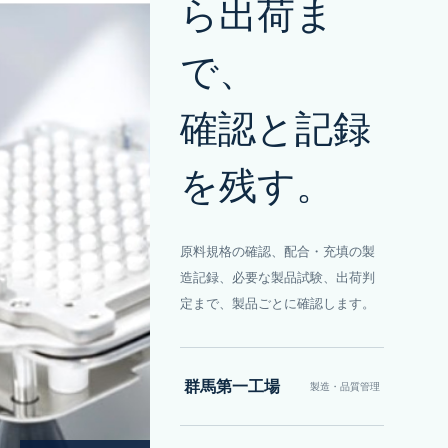
ら出荷ま
で、
確認と記録
を残す。
原料規格の確認、配合・充填の製
造記録、必要な製品試験、出荷判
定まで、製品ごとに確認します。
群馬第一工場
製造・品質管理