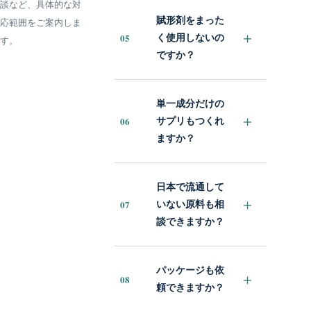
談など、具体的な対
賦形剤をまった
応範囲をご案内しま
＋
05
く使用しないの
す。
ですか？
単一成分だけの
＋
06
サプリもつくれ
ますか？
日本で流通して
＋
07
いない原料も相
談できますか？
パッケージも依
＋
08
頼できますか？