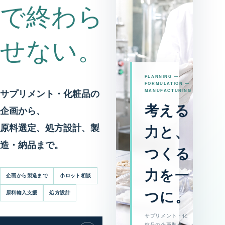
で終わら
せない。
PLANNING —
FORMULATION —
MANUFACTURING
サプリメント・化粧品の
考える
企画から、
原料選定、処方設計、製
力と、
造・納品まで。
つくる
力を一
企画から製造まで
小ロット相談
つに。
原料輸入支援
処方設計
サプリメント・化
粧品の企画製造